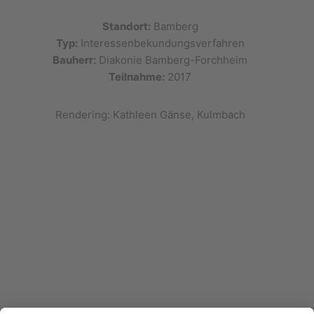
Standort:
Bamberg
Typ:
Interessenbekundungsverfahren
Bauherr:
Diakonie Bamberg-Forchheim
Teilnahme:
2017
Rendering: Kathleen Gänse, Kulmbach