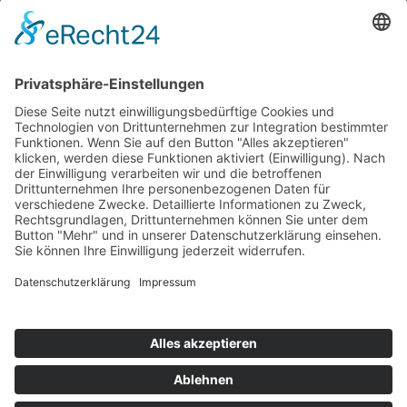
Nickel und Wachter Architekten GbR
Standort Bamberg
Willy-Lessing-Straße 6
96047 Bamberg
Standort Viereth
Hauptstraße 15
96191 Viereth-Trunstadt
MAIL@NICKEL-WACHTER.DE
TEL.
0951 302758-0
Impressum
Datenschutz