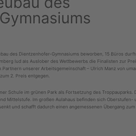
eubau des
-Gymnasiums
eubau des Dientzenhofer-Gymnasiums beworben, 15 Büros durft
erg lud als Auslober des Wettbewerbs die Finalisten zur Prei
Partnern unserer Arbeitsgemeinschaft – Ulrich Manz von umar
 zum 2. Preis entgegen.
iner Schule im grünen Park als Fortsetzung des Troppauparks. 
 und Mittelstufe. Im großen Aulahaus befinden sich Oberstufe
e versenkt und schafft dadurch einen angemessenen Übergang zu