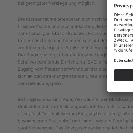
bei geringster Versiegelung möglich.
Die Klassenräume orientieren sich nach Westen in den
Freisportfläche und zum markanten, denkmalgeschütz
der ehemaligen Maisel-Brauerei. Fachräume und wenig
frequentierte Räume befinden sich auf der Ostseite de
zur Kloster-Langheim-Straße. Alle Lernräume sind dabe
Der Zugang erfolgt über die Kloster-Langheim-Straße,
Schulvorbereitende Einrichtung (SVE) erhält zusätzlic
Zugang vom Pausenhof/Wohnquartier aus. Die Geschoss
sich an den direkt angrenzenden, neu entstehenden
dem Bebauungsplan.
Im Erdgeschoss sind Aula, Werkräume, der Musiksaal, 
Umkleiden der Turnhalle angeordnet. Der teiltranspar
ermöglicht Durchblicke vom Eingang bis in den große
bewachsenen Pausenhof und kann – wie die Sporthalle
geöffnet werden. Das Obergeschoss beinhaltet die He