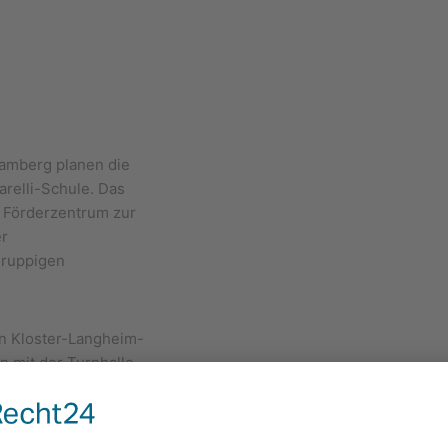
Bamberg planen die
relli-Schule. Das
m Förderzentrum zur
er
gruppigen
en Kloster-Langheim-
n mit der Turnhalle
lichtdurchfluteter
enötigten Nutzungen
e Freiflächennutzung