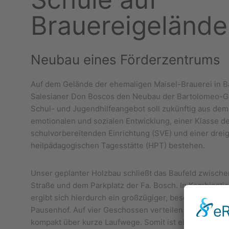
Brauereigelände
Neubau eines Förderzentrums
Auf dem Gelände der ehemaligen Maisel-Brauerei in 
Salesianer Don Boscos den Neubau der Bartolomeo-Ga
Schul- und Jugendhilfeangebot soll zukünftig aus de
emotionalen und sozialen Entwicklung, einer Klasse d
schulvorbereitenden Einrichtung (SVE) und einer drei
heilpädagogischen Tagesstätte (HPT) bestehen.
Unser geplanter Holzbau schließt das Baufeld zwisch
Straße und dem Parkplatz der Fa. Bosch. In Kombinatio
ergibt sich hierdurch ein großzügiger, beschützter und 
Pausenhof. Auf vier Geschossen verteilen sich alle b
kompakt über kurze Laufwege. Somit ist eine maximal