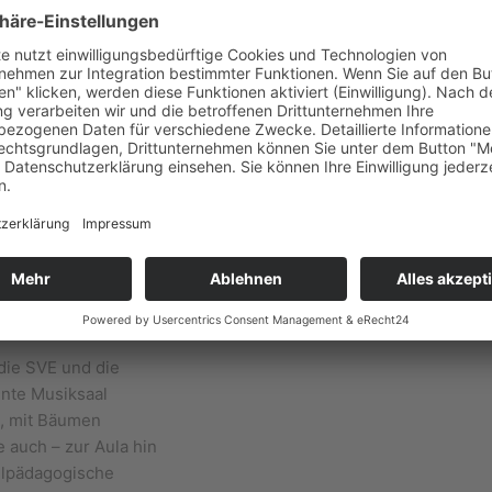
 Pausenhof, zur
ten Backsteinbau
er stark
s Schulhauses, hin
i bestens belichtet.
 die
h einen separaten
igkeit orientiert
 Wohngebäuden aus
die SVE und die
ente Musiksaal
n, mit Bäumen
 auch – zur Aula hin
ilpädagogische