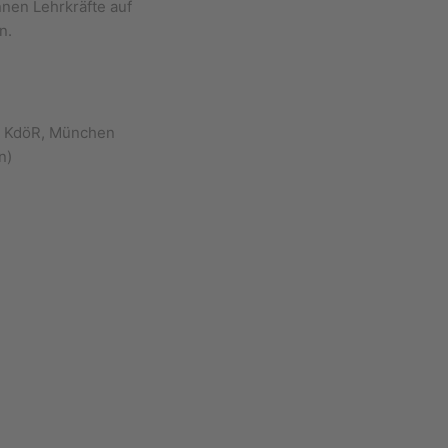
nen Lehrkräfte auf
n.
s KdöR, München
n)